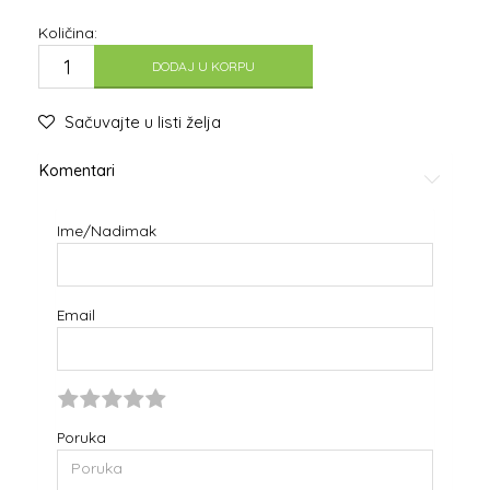
Količina:
DODAJ U KORPU
Sačuvajte u listi želja
Komentari
Ime/Nadimak
Email
Poruka