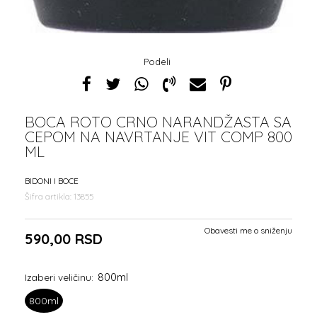
Podeli
BOCA ROTO CRNO NARANDŽASTA SA
CEPOM NA NAVRTANJE VIT COMP 800
ML
BIDONI I BOCE
Šifra artikla:
13855
Obavesti me o sniženju
590,00
RSD
800ml
Izaberi veličinu:
800ml