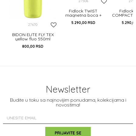
27506
275
Fidlock TWIST
Fidlock
magnetna boca +
COMPACT 
adapter za bicikl - 590
boca + ad
5.290,00
RSD
5.290,0
ml - transparent black
bicikl - 
27670
transpare
BIDON ELITE FLY TEX
yellow fluo 550ml
800,00
RSD
Newsletter
Budite u toku sa najnovijim ponudama, kolekcijama i
novostima!
PRIJAVITE SE