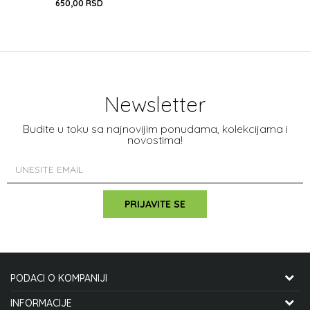
650,00
RSD
UNIVERZALNA
DODAJ U KORPU
Newsletter
Budite u toku sa najnovijim ponudama, kolekcijama i
novostima!
PRIJAVITE SE
PODACI O KOMPANIJI
CYCLO MANIA INTERNATIONAL DOO
INFORMACIJE