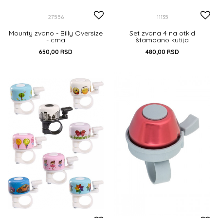
27556
11135
Mounty zvono - Billy Oversize
Set zvona 4 na otkid
- crna
štampano kutija
650,00
RSD
480,00
RSD
DODAJ U KORPU
UNIVERZALNA
DODAJ U KORPU