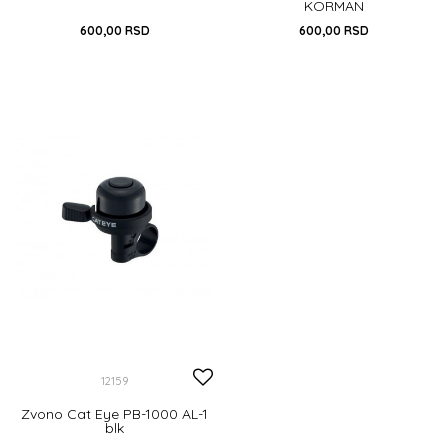
KORMAN
600,00
RSD
600,00
RSD
DODAJ U KORPU
UNIVERZALNA
DODAJ U KORPU
12159
Zvono Cat Eye PB-1000 AL-1
blk