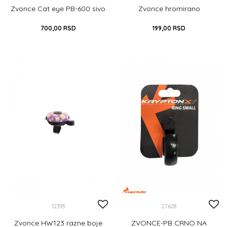
Zvonce Cat eye PB-600 sivo
Zvonce hromirano
700,00
RSD
199,00
RSD
DODAJ U KORPU
UNIVERZALNA
DODAJ U KORPU
12393
27628
Zvonce HW123 razne boje
ZVONCE-PB CRNO NA