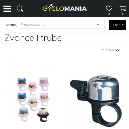
0
0
Filteri
Sortiraj
Zvonce i trube
11 proizvoda