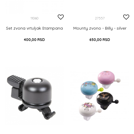
11060
27557
Set zvona vrtuljak štampana
Mounty zvono - Billy - silver
400,00
RSD
650,00
RSD
DODAJ U KORPU
UNIVERZALNA
DODAJ U KORPU