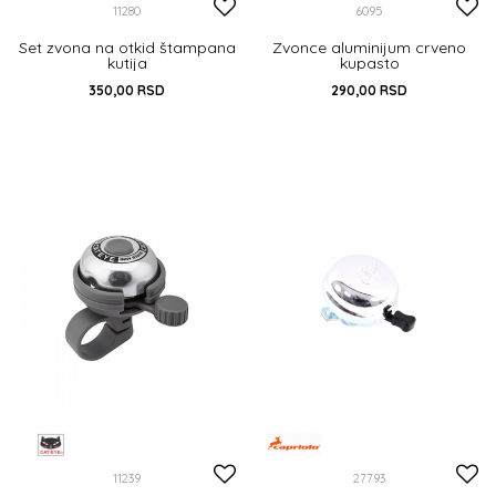
11280
6095
Set zvona na otkid štampana
Zvonce aluminijum crveno
kutija
kupasto
350,00
RSD
290,00
RSD
UNIVERZALNA
UNIVERZALNA
DODAJ U KORPU
DODAJ U KORPU
11239
27793