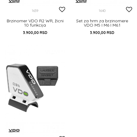
1639
1640
Brzinomer VDO R2 WR, žicni
Set za hrm za brzinomere
10 funkcija
VDO M5 I M6 I M6.1
3.900,00
RSD
3.900,00
RSD
10 FUNKCIJA
UNIVERZALNA
DODAJ U KORPU
DODAJ U KORPU