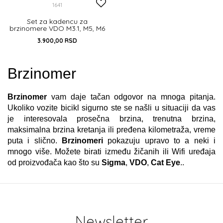
1641
Set za kadencu za
brzinomere VDO M3.1, M5, M6
I M6.1
3.900,00
RSD
UNIVERZALNA
Brzinomer
DODAJ U KORPU
Brzinomer
vam daje tačan odgovor na mnoga pitanja.
Ukoliko vozite bicikl sigurno ste se našli u situaciji da vas
je interesovala prosečna brzina, trenutna brzina,
maksimalna brzina kretanja ili pređena kilometraža, vreme
puta i slično.
Brzinomeri
pokazuju upravo to a neki i
mnogo više. Možete birati između žičanih ili Wifi uređaja
od proizvođača kao što su
Sigma
,
VDO
,
Cat Eye
..
Newsletter