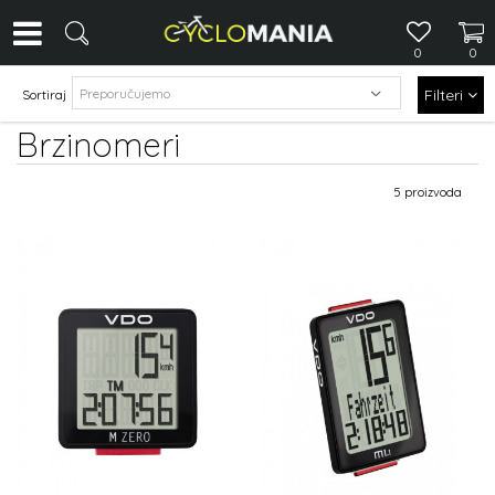
0
0
Filteri
Sortiraj
Brzinomeri
5 proizvoda