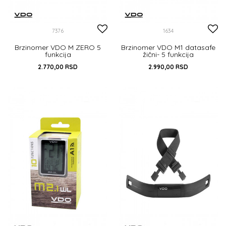
7376
1634
Brzinomer VDO M ZERO 5
Brzinomer VDO M1 datasafe
funkcija
žični- 5 funkcija
2.770,00
RSD
2.990,00
RSD
5 FUNKCIJA
5 FUNKCIJA
DODAJ U KORPU
DODAJ U KORPU