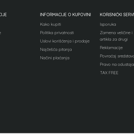
IJE
INFORMACIJE O KUPOVINI
KORISNIČKI SERV
Kako kupiti
Isporuka
e
Politika privatnosti
Zamena veličine 
artikla za drugi
Uslovi korišćenja i prodaje
Reklamacije
Najčešća pitanja
Povraćaj sredstav
Načini plaćanja
Pravo na odustaja
TAX FREE