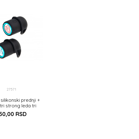
27571
silikonski prednji +
tri strong leda tri
funkcije
50,00
RSD
DODAJ U KORPU