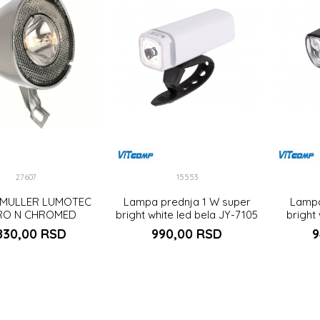
27607
15553
 MULLER LUMOTEC
Lampa prednja 1 W super
Lampa
RO N CHROMED
bright white led bela JY-7105
bright
GEN HEADLIGHT
830,00
RSD
990,00
RSD
9
DODAJ U KORPU
DODAJ U KORPU