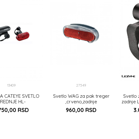
13409
27549
A CATEYE SVETLO
Svetlo WAG za pak treger
Svetlo 
REDNJE HL-
,crveno,zadnje
zadnje 
SVETLO ZADNJE TL-
Duo
750,00
RSD
960,00
RSD
3
LD135
DODAJ U KORPU
UNIVERZALNA
DAJ U KORPU
DO