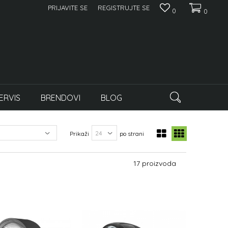
PRIJAVITE SE
REGISTRUJTE SE
0
0
ERVIS
BRENDOVI
BLOG
Prikaži
po strani
17 proizvoda