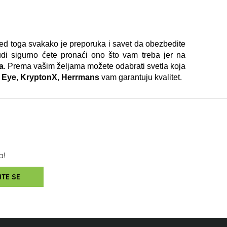
ed toga svakako je preporuka i savet da obezbedite
i sigurno ćete pronaći ono što vam treba jer na
a
. Prema vašim željama možete odabrati svetla koja
 Eye
,
KryptonX
,
Herrmans
vam garantuju kvalitet.
a!
ITE SE