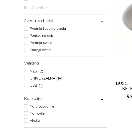
Prikažite više
Svetla za bicikl
Prednja I zadnja svetla
Punjive na usb
Prednja svetla
Zadnja svetla
Veličina
NZS (2)
UNIVERZALNA (14)
BUSCH
USB (1)
RET
HALO
3.
Kolekcije
Najprodavanije
Najnovije
Akcija