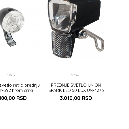
11603
27540
svetlo retro prednju
PREDNJE SVETLO UNION
JY-592 hrom crna
SPARK LED 50 LUX UN-4276
capacitor (ste
.180,00
RSD
3.010,00
RSD
DODAJ U KORPU
UNIVERZALNA
DAJ U KORPU