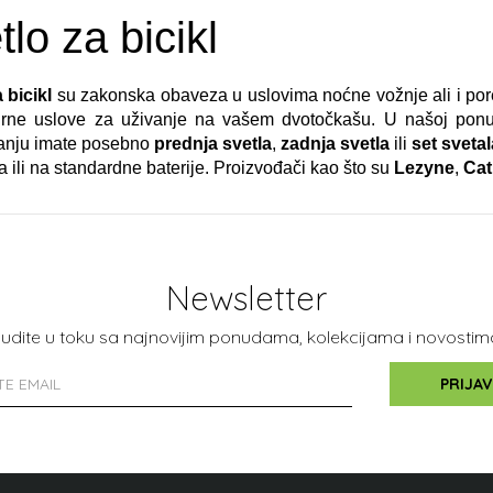
lo za bicikl
 bicikl
su zakonska obaveza u uslovima noćne vožnje ali i por
urne uslove za uživanje na vašem dvotočkašu. U našoj ponud
anju imate posebno
prednja svetla
,
zadnja svetla
ili
set svetal
a ili na standardne baterije. Proizvođači kao što su
Lezyne
,
Cat
Newsletter
udite u toku sa najnovijim ponudama, kolekcijama i novostim
PRIJAV