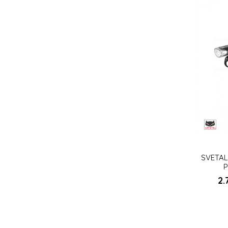
SVETAL
P
EL135N/
2.
DO