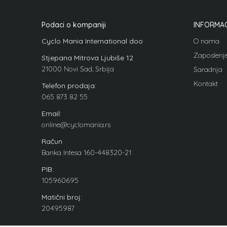
Podaci o kompaniji
INFORMAC
Cyclo Mania International doo
O nama
Zaposlenj
Stjepana Mitrova Ljubiše 12
21000 Novi Sad, Srbija
Saradnja
Kontakt
Telefon prodaja:
065 873 82 55
Email:
online@cyclomania.rs
Račun
Banka Intesa 160-448320-21
PIB:
105960695
Matični broj:
20495987