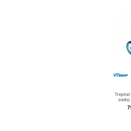
Treptač 
zadnji 
7