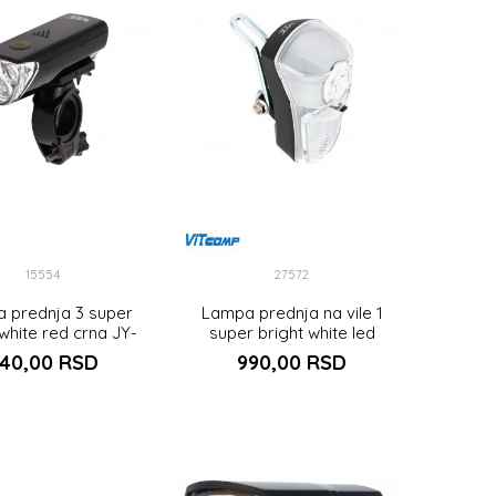
15554
27572
 prednja 3 super
Lampa prednja na vile 1
 white red crna JY-
super bright white led
369C
40,00
RSD
990,00
RSD
DODAJ U KORPU
DODAJ U KORPU