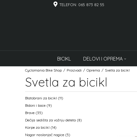
TELEFON: 065 873 82 55
BICIKL
DELOVI I OPREMA
Cyclomania Bike Shop
Proizvodi
Oprema
Svetla za bicikl
Svetla za bicikl
Blatobrani za bicikl
(11)
Bidoni i boce
(9)
Brave
(35)
Dečija sedišta za vožnju deteta
(8)
Korpe za bicikl
(14)
Nogar naslanjač nogice
(5)