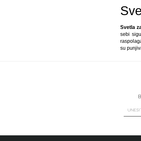
Svet
Svetla za
sebi sig
raspolag
su punjiv
B