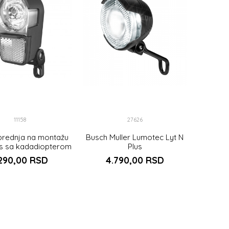
11158
27626
rednja na montažu
Busch Muller Lumotec Lyt N
s sa kadadiopterom
Plus
3W
.290,00
RSD
4.790,00
RSD
DODAJ U KORPU
UNIVERZALNA
DAJ U KORPU