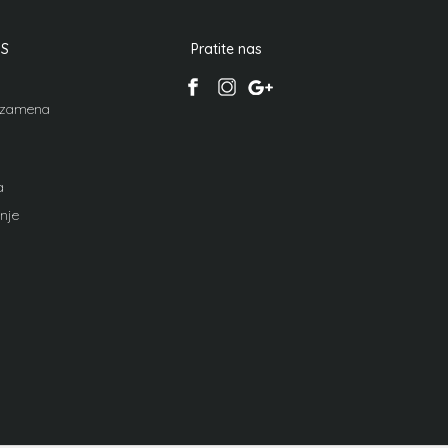
IS
Pratite nas
i zamena
a
nje