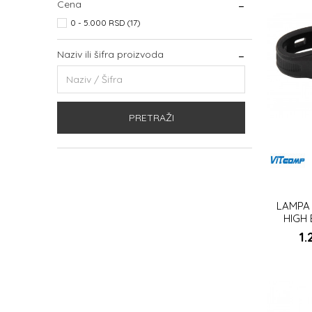
Cena
0 - 5.000 RSD (17)
Naziv ili šifra proizvoda
PRETRAŽI
LAMPA 
HIGH 
1.