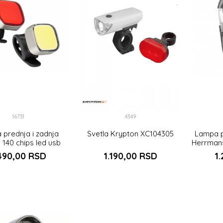
16731
4349
prednja i zadnja
Svetla Krypton XC104305
Lampa p
 140 chips led usb
Herrman
490,00
RSD
1.190,00
RSD
1
DODAJ U KORPU
UNIVERZALNA
DODAJ U KORPU
DO