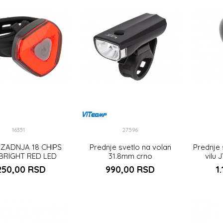
16351
27596
ZADNJA 18 CHIPS
Prednje svetlo na volan
Prednje 
BRIGHT RED LED
31.8mm crno
vilu 
250,00
RSD
990,00
RSD
1
DODAJ U KORPU
DODAJ U KORPU
DO