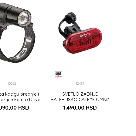
10062
12439
za kacigu prednje i
SVETLO ZADNJE
Lezyne Femto Drive
BATERIJSKO CATEYE OMNI3
, BLK/Hi Gloss
TL-LD135-R
.090,00
RSD
1.490,00
RSD
UNIVERZALNA
UNIVERZALNA
DAJ U KORPU
DODAJ U KORPU