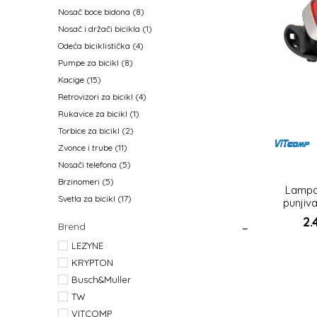
Nosač boce bidona
(8)
Nosač i držači bicikla
(1)
Odeća biciklistička
(4)
Pumpe za bicikl
(8)
Kacige
(15)
Retrovizori za bicikl
(4)
Rukavice za bicikl
(1)
Torbice za bicikl
(2)
Zvonce i trube
(11)
Nosači telefona
(5)
Brzinomeri
(5)
Lampa 
Svetla za bicikl
(17)
punjiva
2.
Brend
LEZYNE
KRYPTON
Busch&Muller
TW
VITCOMP