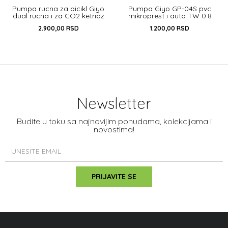
Pumpa rucna za bicikl Giyo
Pumpa Giyo GP-04S pvc
dual rucna i za CO2 ketridz
mikroprest i auto TW 0.8
za PV,DV,AV CR. siva
2.900,00
RSD
1.200,00
RSD
UNIVERZALNA
UNIVERZALNA
DODAJ U KORPU
DODAJ U KORPU
Newsletter
Budite u toku sa najnovijim ponudama, kolekcijama i
novostima!
PRIJAVITE SE