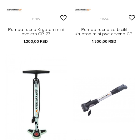
11685
11664
Pumpa rucna Krypton mini
Pumpa rucna za bicikl
pvc crn GP-77
Krypton mini pvc crvena GP-
77
1.200,00
RSD
1.200,00
RSD
UNIVERZALNA
UNIVERZALNA
DODAJ U KORPU
DODAJ U KORPU