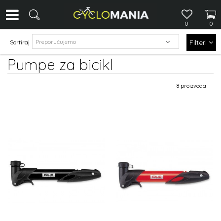
0
0
Filteri
Sortiraj
Pumpe za bicikl
8 proizvoda