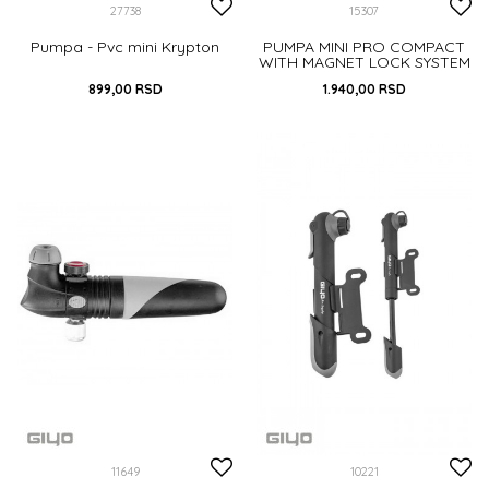
27738
15307
Pumpa - Pvc mini Krypton
PUMPA MINI PRO COMPACT
WITH MAGNET LOCK SYSTEM
899,00
RSD
1.940,00
RSD
DODAJ U KORPU
DODAJ U KORPU
11649
10221