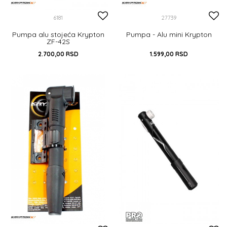
6181
27739
Pumpa alu stojeća Krypton
Pumpa - Alu mini Krypton
ZF-42S
2.700,00
RSD
1.599,00
RSD
DODAJ U KORPU
UNIVERZALNA
DODAJ U KORPU