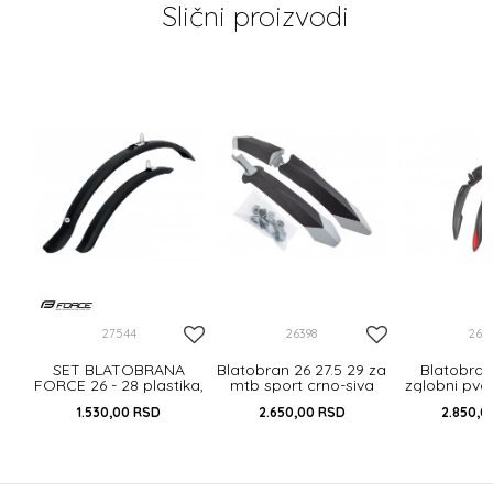
Slični proizvodi
26"
27544
26398
263
SET BLATOBRANA
Blatobran 26 27.5 29 za
Blatobran
FORCE 26 - 28 plastika,
mtb sport crno-siva
zglobni pvc
crna
parafango bellelli
24-29”
1.530,00
RSD
2.650,00
RSD
2.850,0