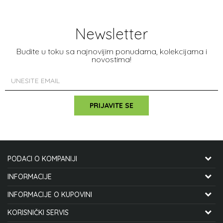
Newsletter
Budite u toku sa najnovijim ponudama, kolekcijama i
novostima!
PRIJAVITE SE
PODACI O KOMPANIJI
CYCLO MANIA INTERNATIONAL DOO
INFORMACIJE
O NAMA
INFORMACIJE O KUPOVINI
STJEPANA MITROVA LJUBIŠE 12
ZAPOSLENJE
KAKO KUPITI
KORISNIČKI SERVIS
21000 NOVI SAD, SRBIJA
SARADNJA