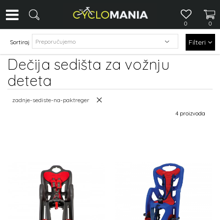
0
0
Filteri
Sortiraj
Dečija sedišta za vožnju
deteta
zadnje-sediste-na-paktreger
4 proizvoda