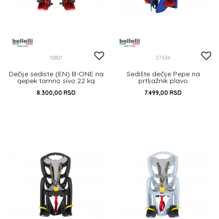
10801
27634
Dečije sediste (EN) B-ONE na
Sedište dečije Pepe na
gepek tamno sivo 22 kg
prtljažnik plavo
8.300,00
RSD
7.499,00
RSD
DODAJ U KORPU
22KG
DODAJ U KORPU