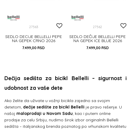
27563
27562
SEDLO DECIJE BELLELLI PEPE
SEDLO DEČIJE BELLELLI PEPE
NA GEPEK CRNO 2026
NA GEPEK ICE BLUE 2026
7.499,00
RSD
7.499,00
RSD
DODAJ U KORPU
DODAJ U KORPU
Dečija sedišta za bicikl Bellelli – sigurnost i
udobnost za vaše dete
Ako želite da uživate u vožnji bicikla zajedno sa svojim
detetom,
dečije sedište za bicikl Bellelli
je pravo rešenje. U
našoj
maloprodaji u Novom Sadu
, kao i putem online
prodaje za celu Srbiju, nudimo širok izbor originalnih Bellelli
sedišta – italijanskog brenda poznatog po vrhunskom kvalitetu