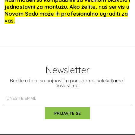
jednostavni za montažu. Ako želite, naš servis u
Novom Sadu može ih profesionalno ugraditi za
vas.
Newsletter
Budite u toku sa najnovijim ponudama, kolekcijama i
novostima!
PRIJAVITE SE