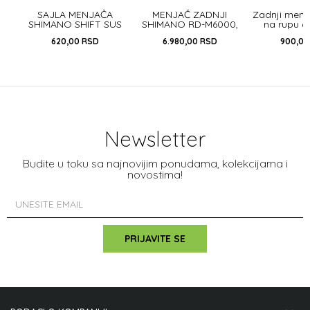
SAJLA MENJAČA
MENJAČ ZADNJI
Zadnji menj
SHIMANO SHIFT SUS
SHIMANO RD-M6000,
na rupu 6 
2100MM W/INNER END
DEORE, SGS 10BRZINA,
POWER 
620,00
RSD
6.980,00
RSD
900,0
CAP
SHADOW PLUS
DESIGN, DIRE...
Newsletter
Budite u toku sa najnovijim ponudama, kolekcijama i
novostima!
PRIJAVITE SE