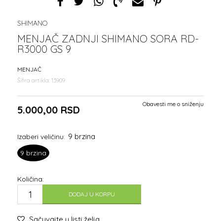
SHIMANO
MENJAČ ZADNJI SHIMANO SORA RD-
R3000 GS 9
MENJAČ
Šifra artikla:
13909
Obavesti me o sniženju
5.000,00
RSD
9 brzina
Izaberi veličinu:
9 brzina
Količina:
DODAJ U KORPU
Sačuvajte u listi želja