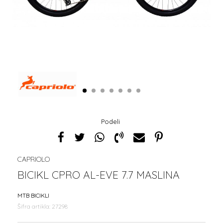
1
2
3
4
5
6
7
Podeli
CAPRIOLO
BICIKL CPRO AL-EVE 7.7 MASLINA
MTB BICIKLI
Šifra artikla:
27298