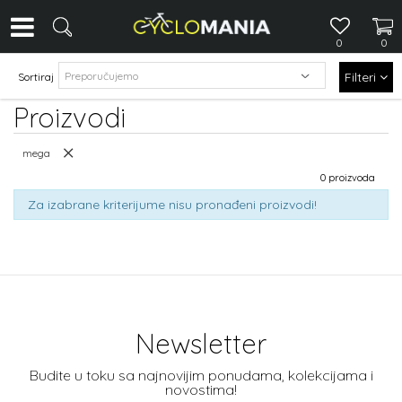
0
0
Filteri
Sortiraj
Proizvodi
mega
0 proizvoda
Za izabrane kriterijume nisu pronađeni proizvodi!
Newsletter
Budite u toku sa najnovijim ponudama, kolekcijama i
novostima!