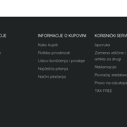
IJE
INFORMACIJE O KUPOVINI
KORISNIČKI SERV
Kako kupiti
Isporuka
e
Politika privatnosti
Zamena veličine 
artikla za drugi
Uslovi korišćenja i prodaje
Reklamacije
Najčešća pitanja
Povraćaj sredstav
Načini plaćanja
Pravo na odustaja
TAX FREE