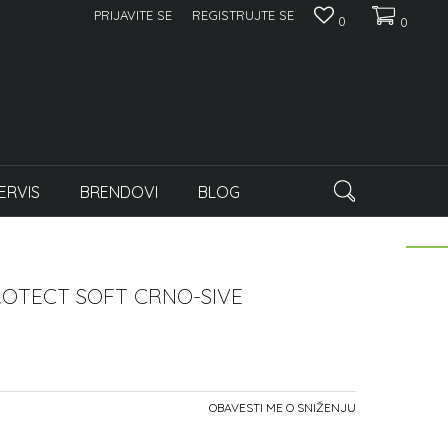
PRIJAVITE SE
REGISTRUJTE SE
0
0
ERVIS
BRENDOVI
BLOG
ROTECT SOFT CRNO-SIVE
OBAVESTI ME O SNIŽENJU