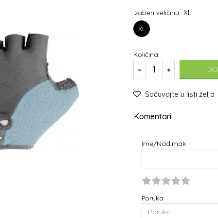
XL
Izaberi veličinu:
XL
Količina:
DO
Sačuvajte u listi želja
Komentari
Ime/Nadimak
Poruka