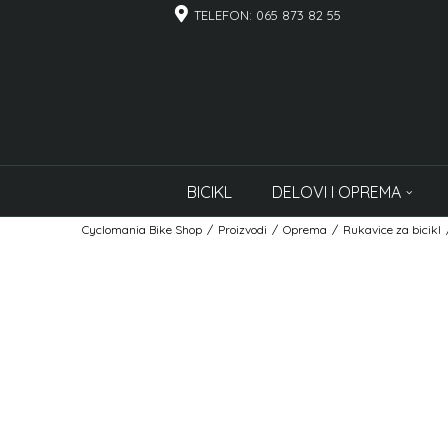
TELEFON: 065 873 82 55
BICIKL
DELOVI I OPREMA
Cyclomania Bike Shop
Proizvodi
Oprema
Rukavice za bicikl