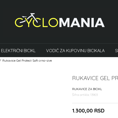
ELEKTRIČNI BICIKL
VODIČ ZA KUPOVINU BICIKALA
S
Rukavice Gel Protect Soft crno-sive
RUKAVICE GEL P
RUKAVICE ZA BICIKL
Šifra artikla:
13903
1.300,00
RSD