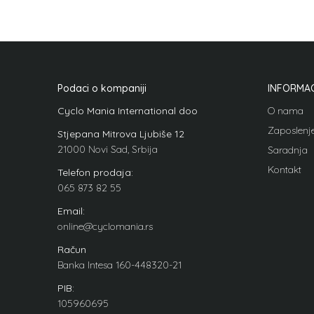
Podaci o kompaniji
INFORMAC
Cyclo Mania International doo
O nama
Zaposlenj
Stjepana Mitrova Ljubiše 12
21000 Novi Sad, Srbija
Saradnja
Kontakt
Telefon prodaja:
065 873 82 55
Email:
online@cyclomania.rs
Račun
Banka Intesa 160-448320-21
PIB:
105960695