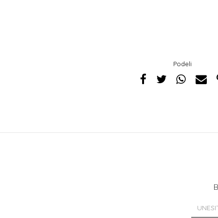
Podeli
B