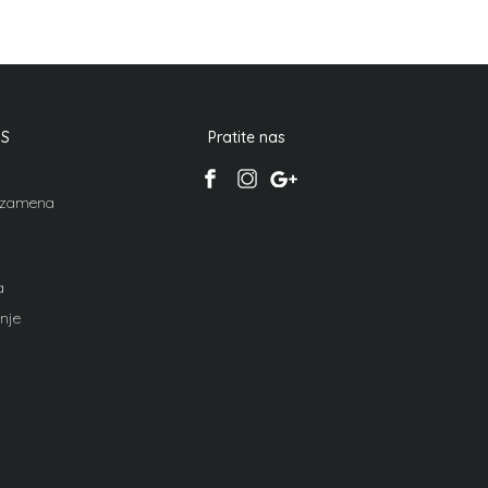
IS
Pratite nas
i zamena
a
nje