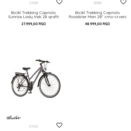
27028
13584
Bicikl Trekking Capriolo
Bicikl Trekking Capriolo
Sunrise Lady trek 28 grafit
Roadster Man 28" crno-crveni
27.999,00
RSD
48.999,00
RSD
DODAJ U KORPU
22
DODAJ U KORPU
27262