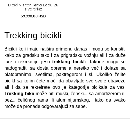
Bicikl Visitor Terra Lady 28
sivo tirkiz
39.990,00
RSD
DODAJ U KORPU
Trekking bicikli
Bicikli koji imaju najširu primenu danas i mogu se koristiti
kako za gradsku tako i za prigradsku vožnju ali i za duže
ture i rekreaciju jesu
trekking bicikli
. Takođe mogu se
nadograditi sa dosta opreme a neretko već i dolaze sa
blatobranima, svetlima, paktregerom i sl. Ukoliko želite
bicikl sa kojim ćete moći da obavljate sve svoje obaveze
ali i da se rekreirate ovo je kategorija bicikala za vas.
Trekking bike
može biti muški, ženski... sa amortizerom ili
bez... čeličnog rama ili aluminijumskog, tako da svako
može da pronađe odgovarajući za sebe.