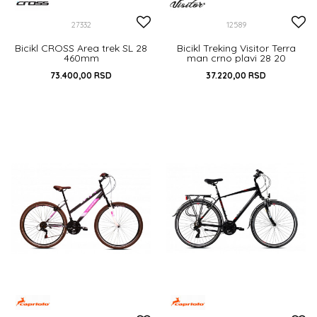
27332
12589
Bicikl CROSS Area trek SL 28
Bicikl Treking Visitor Terra
460mm
man crno plavi 28 20
73.400,00
RSD
37.220,00
RSD
DODAJ U KORPU
20
DODAJ U KORPU