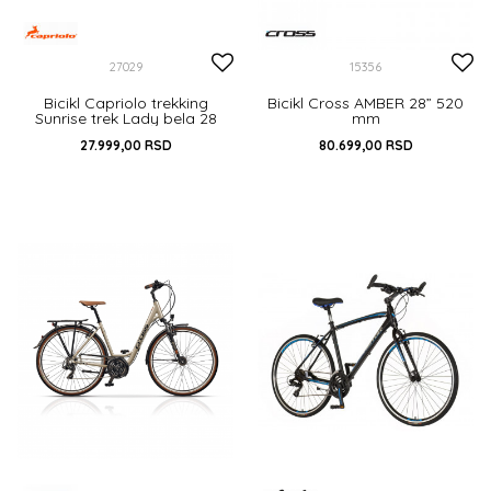
27029
15356
Bicikl Capriolo trekking
Bicikl Cross AMBER 28” 520
Sunrise trek Lady bela 28
mm
27.999,00
RSD
80.699,00
RSD
DODAJ U KORPU
DODAJ U KORPU