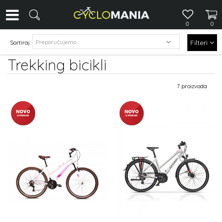
0
0
Filteri
Sortiraj
Trekking bicikli
7 proizvoda