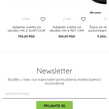
27547
27546
151
Adapter svetla za
Adapter svetla za
Šolja za vil
viljušku HA-2 SUNTOUR
viljušku HA-6 RST (AM
poluintegrisa
Mobie/NEX (AM 100)
100)
1/2" 5
700,00
RSD
360,00
RSD
5.200,
Newsletter
Budite u toku sa najnovijim ponudama, kolekcijama i
novostima!
PRIJAVITE SE