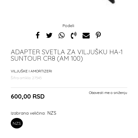
Podeli
ADAPTER SVETLA ZA VILJUŠKU HA-1
SUNTOUR CR8 (AM 100)
VILJUŠKE I AMORTIZERI
Šifra artikla:
27545
Obavesti me o sniženju
600,00
RSD
NZS
Izabrana veličina:
NZS