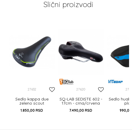
Slični proizvodi
e
ink
27632
27620
275
Sedlo kappa due
SQ-LAB SEDISTE 602 -
Sedlo huab
zeleno scout
17cm - crna/crvena
pla
1.850,00
RSD
7.490,00
RSD
990,0