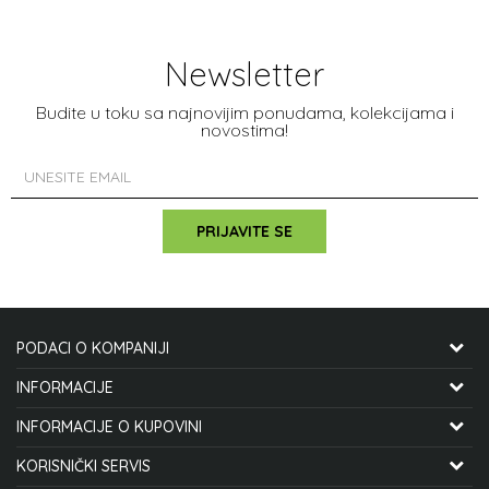
Newsletter
Budite u toku sa najnovijim ponudama, kolekcijama i
novostima!
PRIJAVITE SE
PODACI O KOMPANIJI
CYCLO MANIA INTERNATIONAL DOO
INFORMACIJE
O NAMA
INFORMACIJE O KUPOVINI
STJEPANA MITROVA LJUBIŠE 12
ZAPOSLENJE
KAKO KUPITI
KORISNIČKI SERVIS
21000 NOVI SAD, SRBIJA
SARADNJA