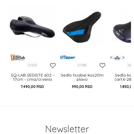
e
ink
27620
27583
264
SQ-LAB SEDISTE 602 -
Sedlo huabei kos20m
Sedlo ka
17cm - crna/crvena
plavo
(art.k-280
ljubič
7.490,00
RSD
990,00
RSD
1.850,0
Newsletter