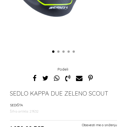
1
2
3
4
5
Podeli
SEDLO KAPPA DUE ZELENO SCOUT
SEDIŠTA
Šifra artikla:
27632
Obavesti me o sniženju