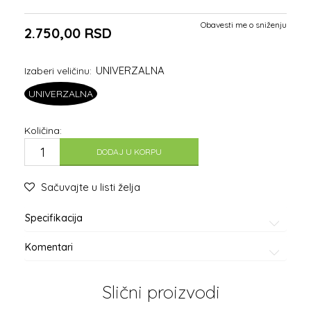
Obavesti me o sniženju
2.750,00
RSD
UNIVERZALNA
Izaberi veličinu:
UNIVERZALNA
Količina:
DODAJ U KORPU
Sačuvajte u listi želja
Specifikacija
Komentari
Slični proizvodi