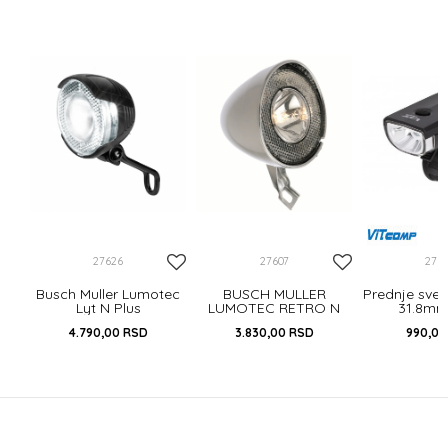
YE
R
27626
27607
275
Busch Muller Lumotec
BUSCH MULLER
Prednje svet
Lyt N Plus
LUMOTEC RETRO N
31.8mm
CHROMED HALOGEN
4.790,00
RSD
3.830,00
RSD
990,0
HEADLIGHT