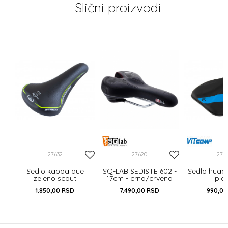
Slični proizvodi
e
ink
27632
27620
275
Sedlo kappa due
SQ-LAB SEDISTE 602 -
Sedlo huab
zeleno scout
17cm - crna/crvena
pla
1.850,00
RSD
7.490,00
RSD
990,0