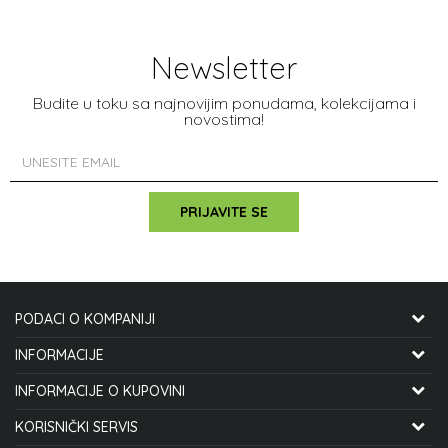
Newsletter
Budite u toku sa najnovijim ponudama, kolekcijama i
novostima!
PRIJAVITE SE
PODACI O KOMPANIJI
CYCLO MANIA INTERNATIONAL DOO
INFORMACIJE
O NAMA
INFORMACIJE O KUPOVINI
STJEPANA MITROVA LJUBIŠE 12
ZAPOSLENJE
KAKO KUPITI
KORISNIČKI SERVIS
21000 NOVI SAD, SRBIJA
SARADNJA