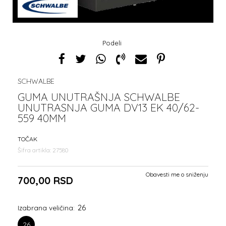
Podeli
SCHWALBE
GUMA UNUTRAŠNJA SCHWALBE
UNUTRASNJA GUMA DV13 EK 40/62-
559 40MM
TOČAK
Šifra artikla:
27580
Obavesti me o sniženju
700,00
RSD
26
Izabrana veličina:
26