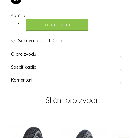
Količina:
DODAJ U KORPU
Sačuvajte u listi želja
O proizvodu
Specifikacija
Komentari
Slični proizvodi