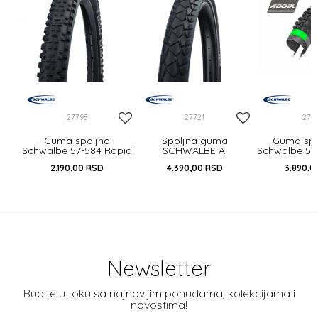
 IB
27798
27721
277
Guma spoljna
Spoljna guma
Guma spo
Schwalbe 57-584 Rapid
SCHWALBE Al
Schwalbe 57
Rob HS425
Grounder 60-584
Sam Plus
2.190,00
RSD
4.390,00
RSD
3.890,0
Newsletter
Budite u toku sa najnovijim ponudama, kolekcijama i
novostima!