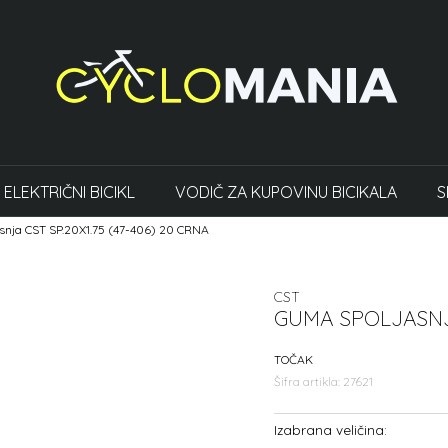
ELEKTRIČNI BICIKL
VODIČ ZA KUPOVINU BICIKALA
S
snja CST SP.20X1.75 (47-406) 20 CRNA
CST
GUMA SPOLJASNJA
TOČAK
Šifra artikla:
27621
Izabrana veličina: