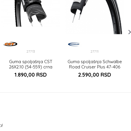
27713
27711
Guma spoljašnja CST
Guma spoljašnja Schwalbe
26X2.10 (54-559) crna
Road Cruiser Plus 47-406
HS484
1.890,00
RSD
2.590,00
RSD
a!