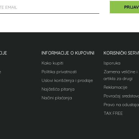
PRIJAV
IJE
INFORMACIJE O KUPOVINI
KORISNIČKI SERV
Kako kupiti
Isporuka
e
Politika privatnosti
Zamena veličine 
artikla za drugi
Uslovi korišćenja i prodaje
Reklamacije
Najčešća pitanja
Povraćaj sredstav
Načini plaćanja
Pravo na odustaja
TAX FREE