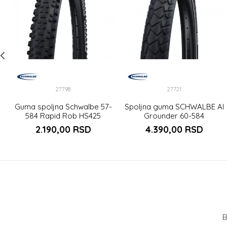
27798
27721
Guma spoljna Schwalbe 57-
Spoljna guma SCHWALBE Al
584 Rapid Rob HS425
Grounder 60-584
2.190,00
RSD
4.390,00
RSD
B