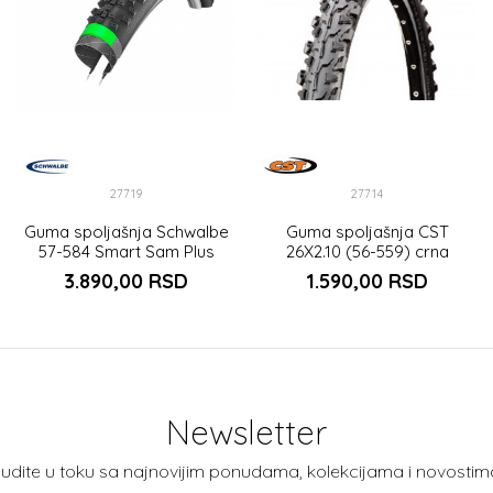
27719
27714
Guma spoljašnja Schwalbe
Guma spoljašnja CST
57-584 Smart Sam Plus
26X2.10 (56-559) crna
HS476
3.890,00
RSD
1.590,00
RSD
Newsletter
udite u toku sa najnovijim ponudama, kolekcijama i novostim