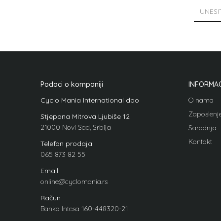
Podaci o kompaniji
INFORMAC
Cyclo Mania International doo
O nama
Zaposlenj
Stjepana Mitrova Ljubiše 12
21000 Novi Sad, Srbija
Saradnja
Kontakt
Telefon prodaja:
065 873 82 55
Email:
online@cyclomania.rs
Račun
Banka Intesa 160-448320-21