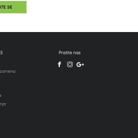
ITE SE
IS
Pratite nas
i zamena
a
nje