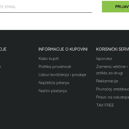
PRIJAV
IJE
INFORMACIJE O KUPOVINI
KORISNIČKI SERV
Kako kupiti
Isporuka
e
Politika privatnosti
Zamena veličine 
artikla za drugi
Uslovi korišćenja i prodaje
Reklamacije
Najčešća pitanja
Povraćaj sredstav
Načini plaćanja
Pravo na odustaja
TAX FREE