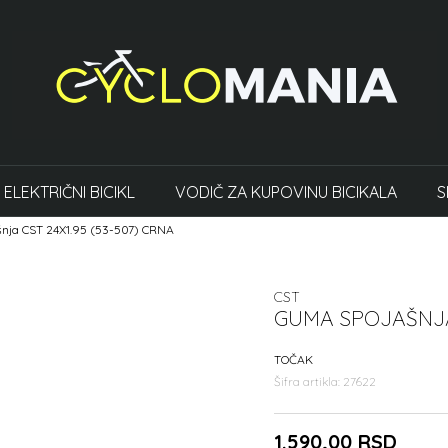
ELEKTRIČNI BICIKL
VODIČ ZA KUPOVINU BICIKALA
S
nja CST 24X1.95 (53-507) CRNA
CST
GUMA SPOJAŠNJA 
TOČAK
Šifra artikla:
27622
1.590,00
RSD