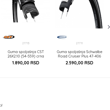
27713
27711
Guma spoljašnja CST
Guma spoljašnja Schwalbe
26X2.10 (54-559) crna
Road Cruiser Plus 47-406
HS484
1.890,00
RSD
2.590,00
RSD
a!