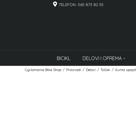
TELEFON: 065 873 82 55
BICIKL
DELOVI I OPREMA
Cyclomania Bike Shop
Proizvodi
Delovi
Točak
Guma spojaš