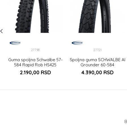
27798
27721
Guma spoljna Schwalbe 57-
Spoljna guma SCHWALBE Al
584 Rapid Rob HS425
Grounder 60-584
2.190,00
RSD
4.390,00
RSD
B