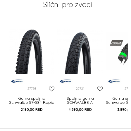
Slični proizvodi
 IB
27798
27721
277
Guma spoljna
Spoljna guma
Guma spo
Schwalbe 57-584 Rapid
SCHWALBE Al
Schwalbe 57
Rob HS425
Grounder 60-584
Sam Plus
2.190,00
RSD
4.390,00
RSD
3.890,0