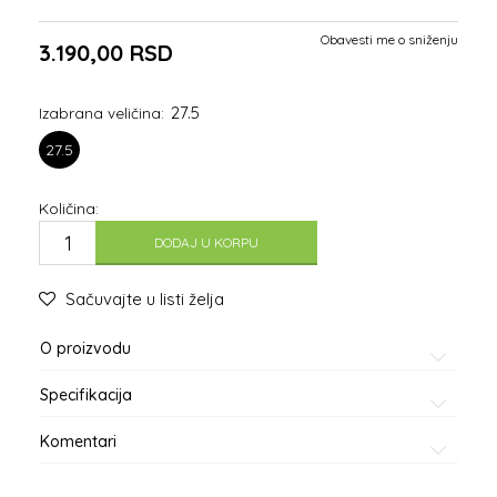
Obavesti me o sniženju
3.190,00
RSD
27.5
Izabrana veličina:
27.5
Količina:
DODAJ U KORPU
Sačuvajte u listi želja
O proizvodu
Specifikacija
Komentari