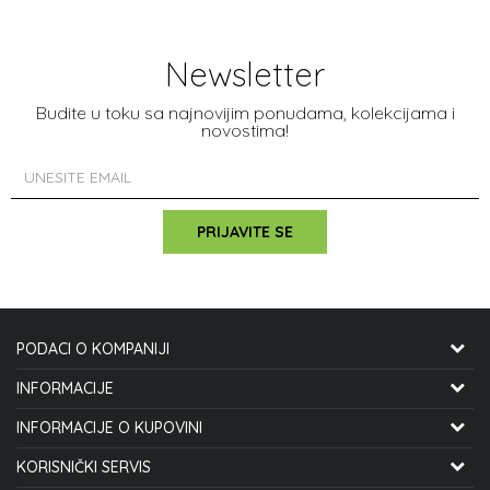
Newsletter
Budite u toku sa najnovijim ponudama, kolekcijama i
novostima!
PRIJAVITE SE
PODACI O KOMPANIJI
CYCLO MANIA INTERNATIONAL DOO
INFORMACIJE
O NAMA
INFORMACIJE O KUPOVINI
STJEPANA MITROVA LJUBIŠE 12
ZAPOSLENJE
KAKO KUPITI
KORISNIČKI SERVIS
21000 NOVI SAD, SRBIJA
SARADNJA