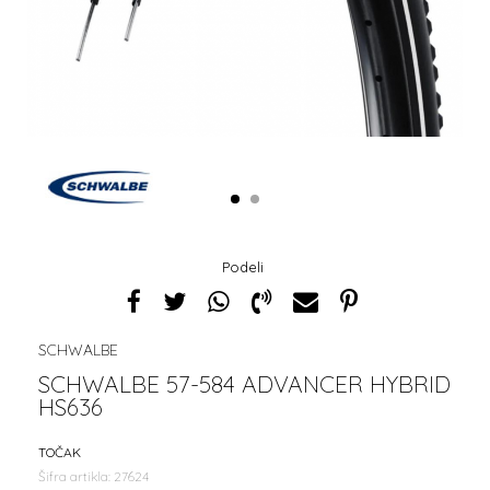
1
2
Podeli
SCHWALBE
SCHWALBE 57-584 ADVANCER HYBRID
HS636
TOČAK
Šifra artikla:
27624