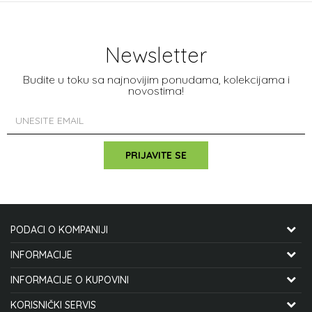
Newsletter
Budite u toku sa najnovijim ponudama, kolekcijama i
novostima!
PRIJAVITE SE
PODACI O KOMPANIJI
CYCLO MANIA INTERNATIONAL DOO
INFORMACIJE
O NAMA
INFORMACIJE O KUPOVINI
STJEPANA MITROVA LJUBIŠE 12
ZAPOSLENJE
KAKO KUPITI
KORISNIČKI SERVIS
21000 NOVI SAD, SRBIJA