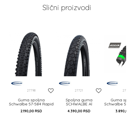
Slični proizvodi
 IB
27798
27721
277
Guma spoljna
Spoljna guma
Guma spo
Schwalbe 57-584 Rapid
SCHWALBE Al
Schwalbe 57
Rob HS425
Grounder 60-584
Sam Plus
2.190,00
RSD
4.390,00
RSD
3.890,0